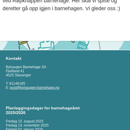
ved Røpknappen barnehage. Her skal vi spise og
deretter gå opp igjen i barnehagen. Vi gleder oss :)
Kontakt
Byhaugen Barnehage SA
Fjellfaret 41
4025 Stavanger
T: 91146185
E:
post@byhaugen-barnehage.no
Planleggingsdager for barnehageåret
2025/2026
Fredag 15. august 2025
Fredag 14. november 2025
Fredag 02. januar 2026